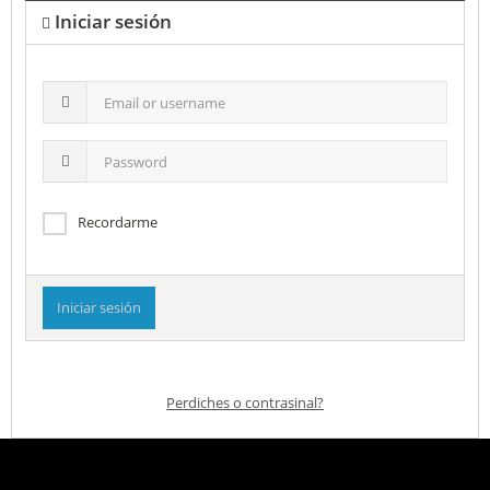
Iniciar sesión
Email
or
username
Password
Recordarme
Perdiches o contrasinal?