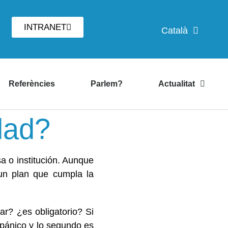
INTRANET
Català
Referències
Parlem?
Actualitat
dad?
 o institución. Aunque
un plan que cumpla la
r? ¿es obligatorio? Si
n pánico y lo segundo es