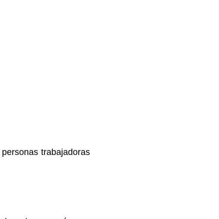
ituyendo las sanciones
s personas trabajadoras