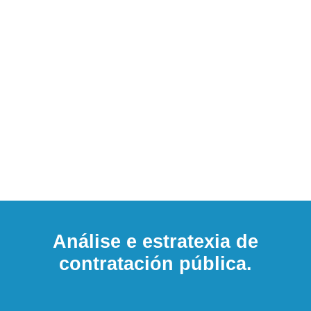
Estratéxica
______
Análise e estratexia de
contratación pública e en
materia de igualdade
Análise e estratexia de
contratación pública.