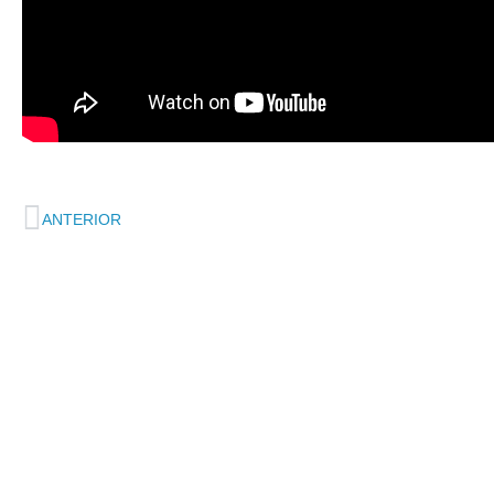
ANTERIOR
Sede principal
SANTIAGO DE
COMPOSTELA
Rúa San Lázaro, 36
15707 Santiago de