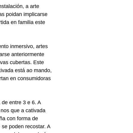
stalación, a arte
as poidan implicarse
tida en familia este
nto inmersivo, artes
tarse anteriormente
vas cubertas. Este
tivada está ao mando,
irtan en consumidoras
de entre 3 e 6. A
 nos que a cativada
iña con forma de
e se poden recostar. A