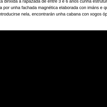
á dirixida á rapazada de entre 3 e 6 anos cunha estrut
 por unha fachada magnética elaborada con imáns e qu
ntroducirse nela, encontrarán unha cabana con xogos ópt