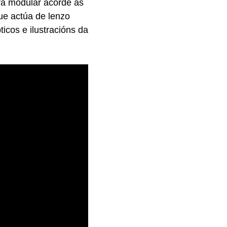
ura modular acorde ás
e actúa de lenzo
icos e ilustracións da