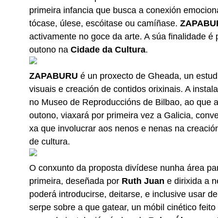
primeira infancia que busca a conexión emocional 
tócase, úlese, escóitase ou camíñase.
ZAPABU
activamente no goce da arte. A súa finalidade é 
outono na
Cidade da Cultura
.
ZAPABURU
é un proxecto de Gheada, un estudi
visuais e creación de contidos orixinais. A inst
no Museo de Reproduccións de Bilbao, ao que ac
outono, viaxará por primeira vez a Galicia, co
xa que involucrar aos nenos e nenas na creación
de cultura.
O conxunto da proposta divídese nunha área para
primeira, deseñada por
Ruth Juan
e dirixida a 
poderá introducirse, deitarse, e inclusive usar
serpe sobre a que gatear, un móbil cinético feit