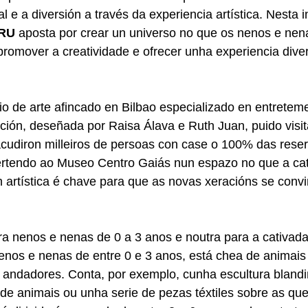
e a diversión a través da experiencia artística. Nesta in
RU
aposta por crear un universo no que os nenos e nen
promover a creatividade e ofrecer unha experiencia diver
o de arte afincado en Bilbao especializado en entreteme
alación, deseñada por Raisa Álava e Ruth Juan, puido visi
udiron milleiros de persoas con case o 100% das reser
nvertendo ao Museo Centro Gaiás nun espazo no que a ca
 artística é chave para que as novas xeracións se conv
 nenos e nenas de 0 a 3 anos e noutra para a cativada 
nenos e nenas de entre 0 e 3 anos, está chea de animais
 de andadores. Conta, por exemplo, cunha escultura bland
o de animais ou unha serie de pezas téxtiles sobre as qu