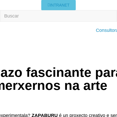
INTRANET
Consultor
azo fascinante para
merxernos na arte
 experimentala?
ZAPABURU
é un proxecto creativo e sen