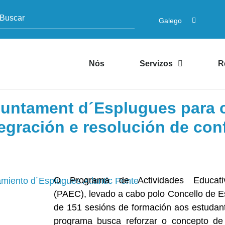
Galego
Nós
Servizos
R
untament d´Esplugues para c
gración e resolución de conf
O Programa de Actividades Educati
(PAEC), levado a cabo polo Concello de Es
de 151 sesións de formación aos estudant
programa busca reforzar o concepto de