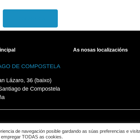
Leer Noticia
incipal
As nosas localizacións
AGO DE COMPOSTELA
n Lázaro, 36 (baixo)
Santiago de Compostela
ña
es
riencia de navegación posible gardando as súas preferencias e visit
 a empregar TODAS as cookies.