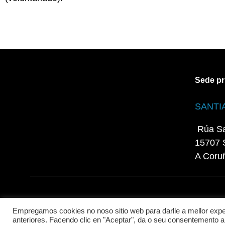
Sede pr
SANTI
Rúa Sa
15707 
A Coru
Aviso Legal e Política de Privacidade
Política de Cooki
Empregamos cookies no noso sitio web para darlle a mellor expe
anteriores. Facendo clic en "Aceptar", da o seu consentemento